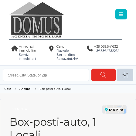
Annunci
Carpi
+39 059.641632
immobiliari
Piazzale
+39 339.4732234
Servizi
Bernardino
immobiliari
Ramazzini, 4/A
Casa
Annunci
Box-posti-auto, 1 Locali
VENDITA
MAPPA
Box-posti-auto, 1
Locali