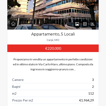
Hai perso la password?
Appartamento, 5 Locali
Carpi, MO
€220.000
Proponiamo in vendita un appartamento in perfette condizioni
ed in ottimo stato in Via Carlo Marx, ultimo piano. Composto da
ingresso in soggiorno-pranzo con…
Camere
3
Bagni
2
m2
112
Prezzo Per m2
€1.964,29