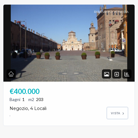
RIBASSATO VENDITA
Password
LOGIN
Hai perso la password?
€400.000
Bagni
1
m2
203
Negozio, 4 Locali
VISTA
,