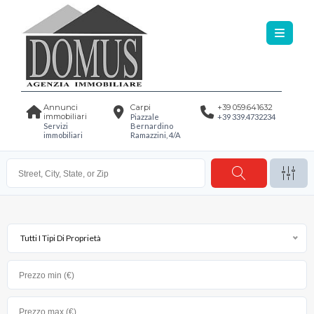
Annunci
Carpi
+39 059.641632
immobiliari
Piazzale
+39 339.4732234
Servizi
Bernardino
immobiliari
Ramazzini, 4/A
Tutti I Tipi Di Proprietà