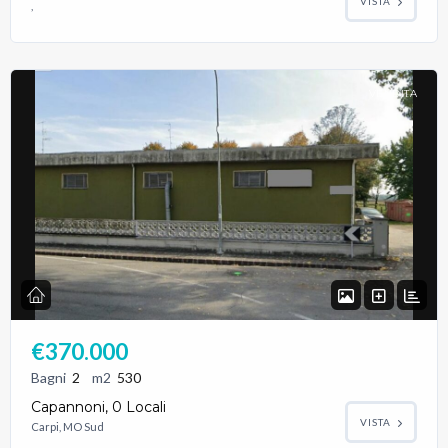
VISTA
,
VENDITA
€370.000
Bagni
2
m2
530
Capannoni, 0 Locali
VISTA
Carpi, MO Sud