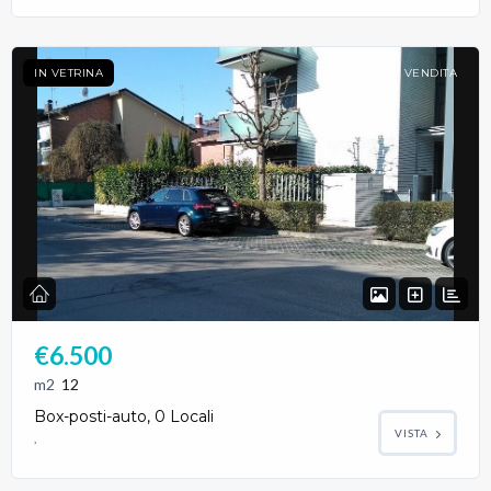
IN VETRINA
VENDITA
€6.500
m2
12
Log in
Box-posti-auto, 0 Locali
VISTA
Non hai un account?
Sign Up
,
Nome utente