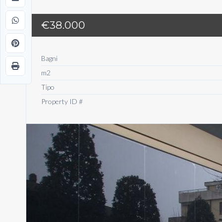
€38.000
Bagni
m2
Tipo
Property ID #