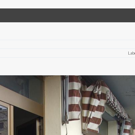
Log in
Non hai un account?
Sign Up
Nome utente
Password
Lab
LOGIN
Hai perso la password?