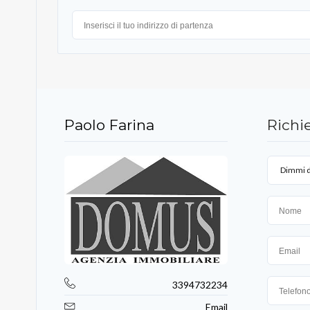
Paolo Farina
Richie
Dimmi d
3394732234
Email