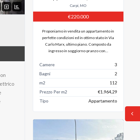
Carpi, MO
€220.000
Proponiamo in vendita un appartamento in
perfette condizioni ed in ottimo stato in Via
Carlo Marx, ultimo piano. Composto da
ingresso in soggiorno-pranzo con…
Camere
3
Bagni
2
con
m2
112
ettrico
Prezzo Per m2
€1.964,29
e
e
Tipo
Appartamento
VENDITA