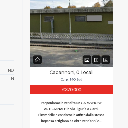
ND
Capannoni, 0 Locali
N
Carpi, MO Sud
€370.000
Proponiamo in vendita un CAPANNONE
ARTIGIANALE in Via Liguria a Carpi.
L’immobile è condotto in affitto dalla stessa
impresa artigiana da oltre vent’anni e…