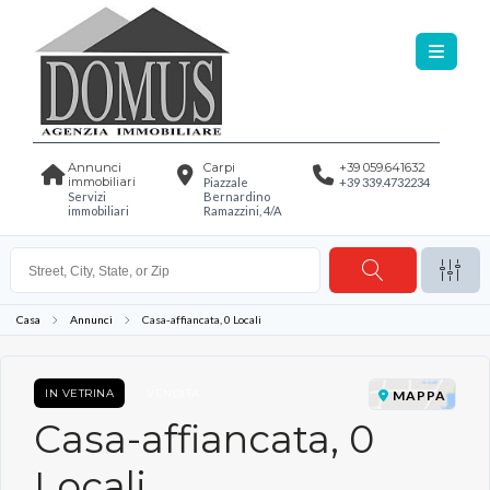
Annunci
Carpi
+39 059.641632
immobiliari
Piazzale
+39 339.4732234
Servizi
Bernardino
immobiliari
Ramazzini, 4/A
Casa
Annunci
Casa-affiancata, 0 Locali
IN VETRINA
VENDITA
MAPPA
Casa-affiancata, 0
Locali