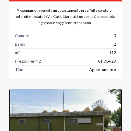
Proponiamo in vendita un appartamento in perfette condizioni
ed in ottimo stato in Via Carlo Marx, ultimo piano. Composto da
ingresso in soggiorno-pranzo con…
Camere
3
Bagni
2
m2
112
Prezzo Per m2
€1.964,29
Tipo
Appartamento
VENDITA