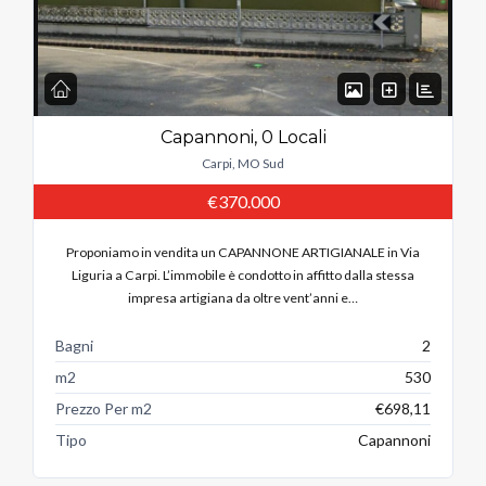
Capannoni, 0 Locali
Carpi, MO Sud
€370.000
Proponiamo in vendita un CAPANNONE ARTIGIANALE in Via
Liguria a Carpi. L’immobile è condotto in affitto dalla stessa
impresa artigiana da oltre vent’anni e…
Bagni
2
m2
530
Prezzo Per m2
€698,11
Tipo
Capannoni