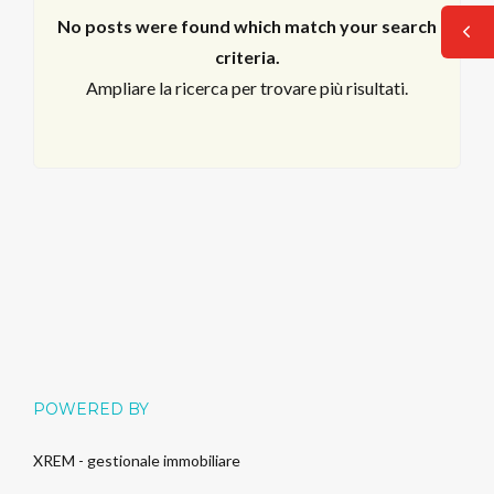
No posts were found which match your search
criteria.
Ampliare la ricerca per trovare più risultati.
Log in
POWERED BY
Non hai un account?
Sign Up
XREM - gestionale immobiliare
Nome utente