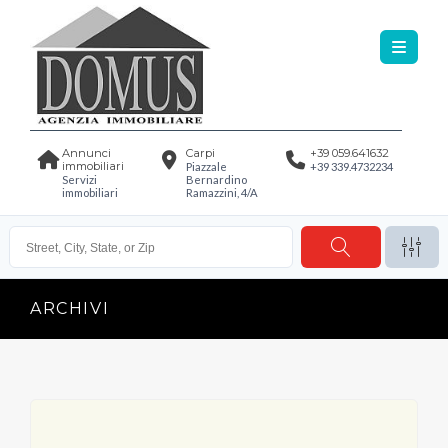
Annunci
Carpi
+39 059.641632
immobiliari
Piazzale
+39 339.4732234
Servizi
Bernardino
immobiliari
Ramazzini, 4/A
ARCHIVI