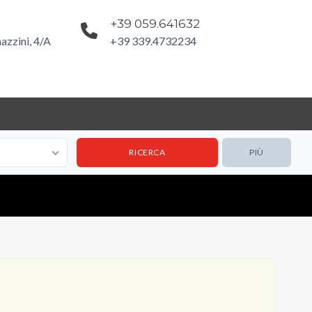
+39 059.641632
azzini, 4/A
+39 339.4732234
PIÙ