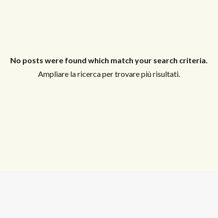
Log in
Non hai un account?
Sign Up
Nome utente
No posts were found which match your search criteria.
Ampliare la ricerca per trovare più risultati.
Password
LOGIN
Hai perso la password?