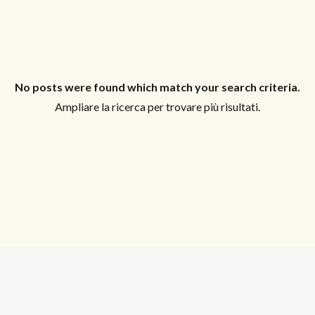
Log in
Non hai un account?
Sign Up
Nome utente
No posts were found which match your search criteria.
Ampliare la ricerca per trovare più risultati.
Password
LOGIN
Hai perso la password?