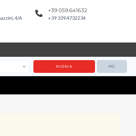
+39 059.641632
azzini, 4/A
+39 339.4732234
PIÙ