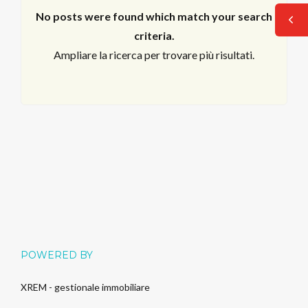
No posts were found which match your search
criteria.
Ampliare la ricerca per trovare più risultati.
Log in
POWERED BY
Non hai un account?
Sign Up
XREM - gestionale immobiliare
Nome utente