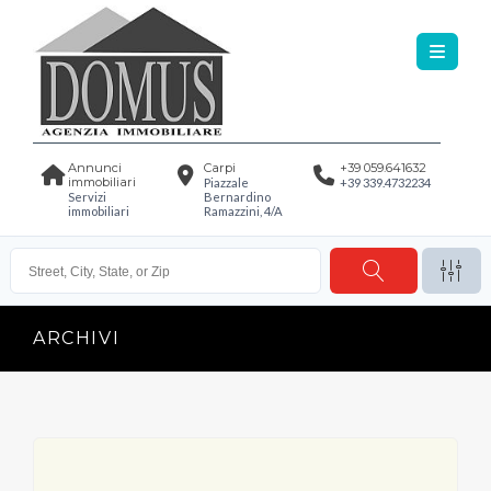
Annunci
Carpi
+39 059.641632
immobiliari
Piazzale
+39 339.4732234
Servizi
Bernardino
immobiliari
Ramazzini, 4/A
ARCHIVI