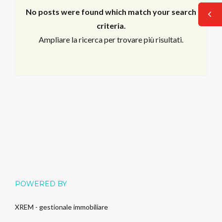
No posts were found which match your search
criteria.
Ampliare la ricerca per trovare più risultati.
Log in
POWERED BY
Non hai un account?
Sign Up
XREM - gestionale immobiliare
Nome utente