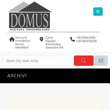
Annunci
Carpi
+39 059.641632
immobiliari
Piazzale
+39 339.4732234
Servizi
Bernardino
immobiliari
Ramazzini, 4/A
ARCHIVI