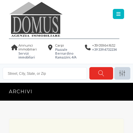
Annunci
Carpi
+39 059.641632
immobiliari
Piazzale
+39 339.4732234
Servizi
Bernardino
immobiliari
Ramazzini, 4/A
ARCHIVI