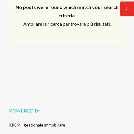
No posts were found which match your search
criteria.
Ampliare la ricerca per trovare più risultati.
Log in
POWERED BY
Non hai un account?
Sign Up
XREM - gestionale immobiliare
Nome utente