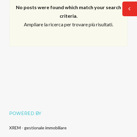
No posts were found which match your search
criteria.
Ampliare la ricerca per trovare più risultati.
Log in
POWERED BY
Non hai un account?
Sign Up
XREM - gestionale immobiliare
Nome utente