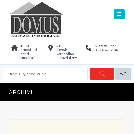
Annunci
Carpi
+39 059.641632
immobiliari
Piazzale
+39 339.4732234
Servizi
Bernardino
immobiliari
Ramazzini, 4/A
ARCHIVI